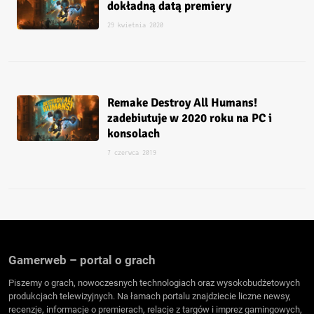
dokładną datą premiery
29 kwietnia 2020
Remake Destroy All Humans!
zadebiutuje w 2020 roku na PC i
konsolach
7 czerwca 2019
Gamerweb – portal o grach
Piszemy o grach, nowoczesnych technologiach oraz wysokobudżetowych
produkcjach telewizyjnych. Na łamach portalu znajdziecie liczne newsy,
recenzje, informacje o premierach, relacje z targów i imprez gamingowych,