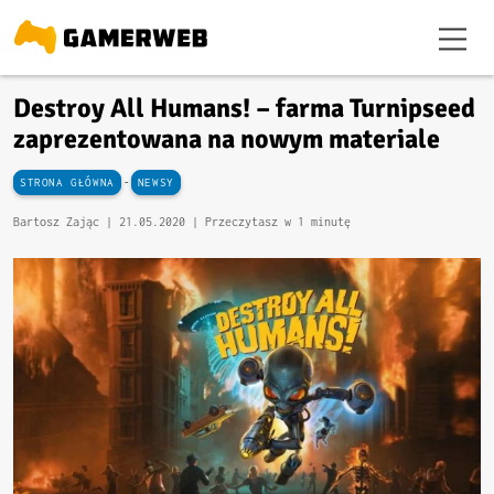
Destroy All Humans! – farma Turnipseed
zaprezentowana na nowym materiale
-
STRONA GŁÓWNA
NEWSY
Bartosz Zając |
21.05.2020
| Przeczytasz w 1 minutę