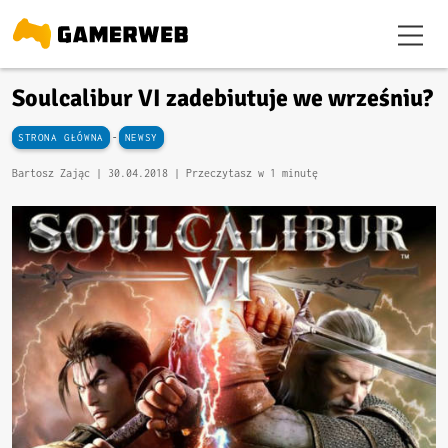
Soulcalibur VI zadebiutuje we wrześniu?
-
STRONA GŁÓWNA
NEWSY
Bartosz Zając |
30.04.2018
| Przeczytasz w 1 minutę