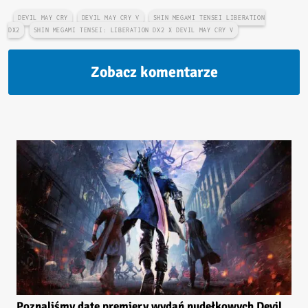
DEVIL MAY CRY
DEVIL MAY CRY V
SHIN MEGAMI TENSEI LIBERATION
DX2
SHIN MEGAMI TENSEI: LIBERATION DX2 X DEVIL MAY CRY V
Zobacz komentarze
Poznaliśmy datę premiery wydań pudełkowych Devil