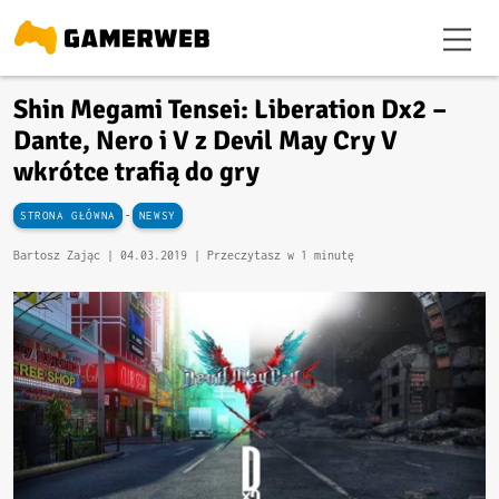
Shin Megami Tensei: Liberation Dx2 –
Dante, Nero i V z Devil May Cry V
wkrótce trafią do gry
-
STRONA GŁÓWNA
NEWSY
Bartosz Zając |
04.03.2019
| Przeczytasz w 1 minutę