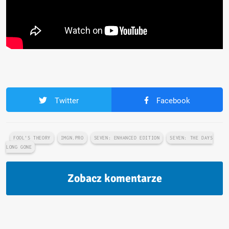
Twitter
Facebook
FOOL'S THEORY
IMGN.PRO
SEVEN: ENHANCED EDITION
SEVEN: THE DAYS
LONG GONE
Zobacz komentarze