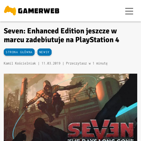
Seven: Enhanced Edition jeszcze w
marcu zadebiutuje na PlayStation 4
-
STRONA GŁÓWNA
NEWSY
Kamil Kościelniak |
11.03.2019
| Przeczytasz w 1 minutę