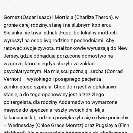
Gomez (Oscar Isaac) i Morticia (Charlize Theron), w
gronie całej rodziny, stanęli na ślubnym kobiercu.
Sielanka nie trwa jednak długo, bo lokalny motłoch
wyruszył na osobliwą rodzinę z pochodniami. Aby
ratować swoje żywota, małżonkowie wyruszają do New
Jersey, gdzie odnajdują porzucone domostwo na
wzgórzu, które niegdyś służyło za zakład
psychiatrycznym. Na miejscu poznają Lurcha (Conrad
Vernon) – wysokiego i posępnego pacjenta
zamkniętego szpitala. Choć dom jest w opłakanym
stanie, a do tego opanowany jest przez złego
poltergeista, dla rodziny Addamsów to wymarzone
miejsce do spędzenia reszty swoich dni. Mija
kilkanaście lat, rodzina powiększyła się o dwie pociechy
– Wednesday (Chloë Grace Moretz) oraz Pugsley’a (Finn