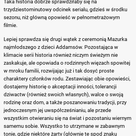
Taka historia dobrze sprawdziłaby się na
trzydziestominutowy odcinek serialu, gdzieś w środku
sezonu, niż główną opowieść w pełnometrażowym
filmie.
Lepiej sprawdza się drugi wątek z ceremonią Mazurka
najmłodszego z dzieci Addamsów. Pozostająca w
klimacie serii historia również niczym świeżym nie
zaskakuje, ale opowiada o rodzinnych więzach spowitej
w mroku familii, rozwijając już i tak dosyć proste
charaktery członków rodu. Zestawiając obie opowieści,
dostajemy historię o akceptacji inności, tolerancji
dziwactw (również swoich własnych), walce o swoją
rodzinę oraz dom, a także poszanowaniu tradycji, przy
jednoczesnym jej uwspółcześnianiu, ale przede
wszystkim otwieraniu się na świat i pozostaniu wiernym
samemu sobie. Wszystko to utrzymane w zabawnym
tonie, gdzie niektóre żarty (głównie te spod znaku