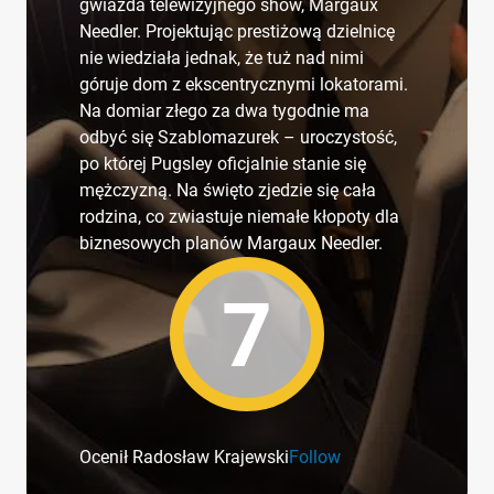
gwiazda telewizyjnego show, Margaux
Needler. Projektując prestiżową dzielnicę
nie wiedziała jednak, że tuż nad nimi
góruje dom z ekscentrycznymi lokatorami.
Na domiar złego za dwa tygodnie ma
odbyć się Szablomazurek – uroczystość,
po której Pugsley oficjalnie stanie się
mężczyzną. Na święto zjedzie się cała
rodzina, co zwiastuje niemałe kłopoty dla
biznesowych planów Margaux Needler.
7
Ocenił Radosław Krajewski
Follow