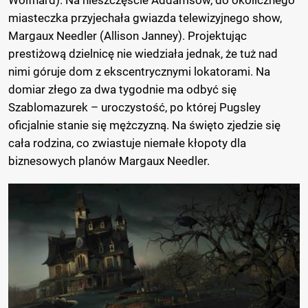
Wolfhard). Na nieszczęście Addamsów, do okolicznego
miasteczka przyjechała gwiazda telewizyjnego show,
Margaux Needler (Allison Janney). Projektując
prestiżową dzielnicę nie wiedziała jednak, że tuż nad
nimi góruje dom z ekscentrycznymi lokatorami. Na
domiar złego za dwa tygodnie ma odbyć się
Szablomazurek – uroczystość, po której Pugsley
oficjalnie stanie się mężczyzną. Na święto zjedzie się
cała rodzina, co zwiastuje niemałe kłopoty dla
biznesowych planów Margaux Needler.