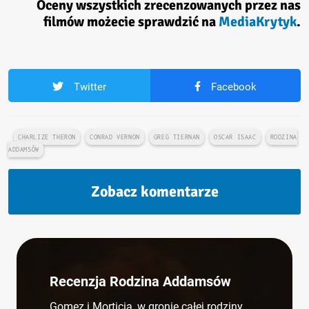
Oceny wszystkich zrecenzowanych przez nas
filmów możecie sprawdzić na
MediaKrytyk
.
Twitter
Facebook
CHARLIZE THERON
CONRAD VERNON
GREG TIERNAN
OSCAR ISAAC
RODZINA
ADDAMSÓW
Zobacz komentarze
Recenzja Rodzina Addamsów
Gomez i Morticia, w gronie całej rodziny,