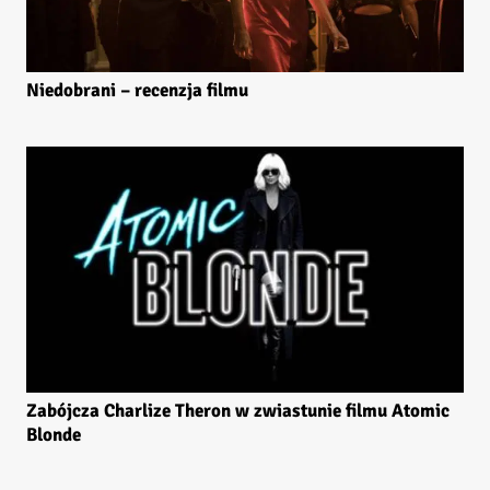
Niedobrani – recenzja filmu
Zabójcza Charlize Theron w zwiastunie filmu Atomic
Blonde