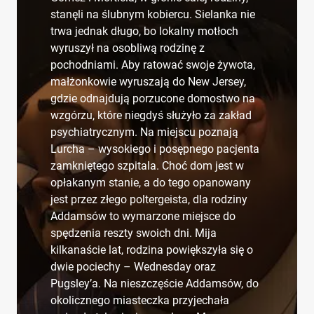
stanęli na ślubnym kobiercu. Sielanka nie
trwa jednak długo, bo lokalny motłoch
wyruszył na osobliwą rodzinę z
pochodniami. Aby ratować swoje żywota,
małżonkowie wyruszają do New Jersey,
gdzie odnajdują porzucone domostwo na
wzgórzu, które niegdyś służyło za zakład
psychiatrycznym. Na miejscu poznają
Lurcha – wysokiego i posępnego pacjenta
zamkniętego szpitala. Choć dom jest w
opłakanym stanie, a do tego opanowany
jest przez złego poltergeista, dla rodziny
Addamsów to wymarzone miejsce do
spędzenia reszty swoich dni. Mija
kilkanaście lat, rodzina powiększyła się o
dwie pociechy – Wednesday oraz
Pugsley’a. Na nieszczęście Addamsów, do
okolicznego miasteczka przyjechała