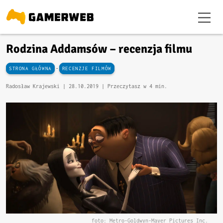
Rodzina Addamsów – recenzja filmu
-
STRONA GŁÓWNA
RECENZJE FILMÓW
Radosław Krajewski |
28.10.2019
| Przeczytasz w 4 min.
foto: Metro-Goldwyn-Mayer Pictures Inc.