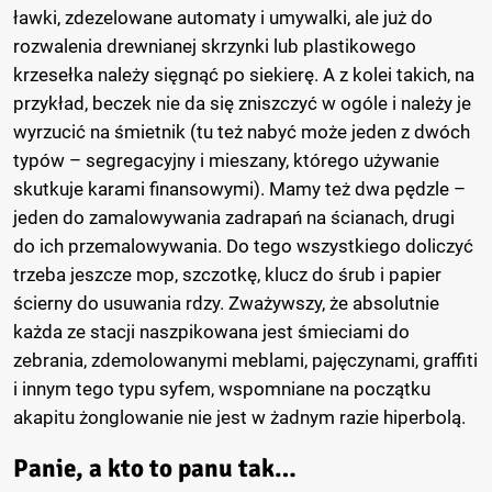
ławki, zdezelowane automaty i umywalki, ale już do
rozwalenia drewnianej skrzynki lub plastikowego
krzesełka należy sięgnąć po siekierę. A z kolei takich, na
przykład, beczek nie da się zniszczyć w ogóle i należy je
wyrzucić na śmietnik (tu też nabyć może jeden z dwóch
typów – segregacyjny i mieszany, którego używanie
skutkuje karami finansowymi). Mamy też dwa pędzle –
jeden do zamalowywania zadrapań na ścianach, drugi
do ich przemalowywania. Do tego wszystkiego doliczyć
trzeba jeszcze mop, szczotkę, klucz do śrub i papier
ścierny do usuwania rdzy. Zważywszy, że absolutnie
każda ze stacji naszpikowana jest śmieciami do
zebrania, zdemolowanymi meblami, pajęczynami, graffiti
i innym tego typu syfem, wspomniane na początku
akapitu żonglowanie nie jest w żadnym razie hiperbolą.
Panie, a kto to panu tak…