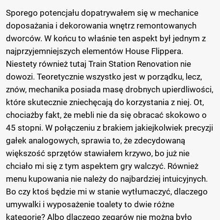
Sporego potencjału dopatrywałem się w mechanice
doposażania i dekorowania wnętrz remontowanych
dworców. W końcu to właśnie ten aspekt był jednym z
najprzyjemniejszych elementów House Flippera.
Niestety również tutaj Train Station Renovation nie
dowozi. Teoretycznie wszystko jest w porządku, lecz,
znów, mechanika posiada masę drobnych upierdliwości,
które skutecznie zniechęcają do korzystania z niej. Ot,
chociażby fakt, że mebli nie da się obracać skokowo o
45 stopni. W połączeniu z brakiem jakiejkolwiek precyzji
gałek analogowych, sprawia to, że zdecydowaną
większość sprzętów stawiałem krzywo, bo już nie
chciało mi się z tym aspektem gry walczyć. Również
menu kupowania nie należy do najbardziej intuicyjnych.
Bo czy ktoś będzie mi w stanie wytłumaczyć, dlaczego
umywalki i wyposażenie toalety to dwie różne
kategorie? Albo dlaczego zegarów nie można było