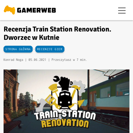
Recenzja Train Station Renovation.
Dworzec w Kutnie
-
STRONA GŁÓWNA
RECENZJE GIER
Konrad Noga |
05.06.2021
| Przeczytasz w 7 min.