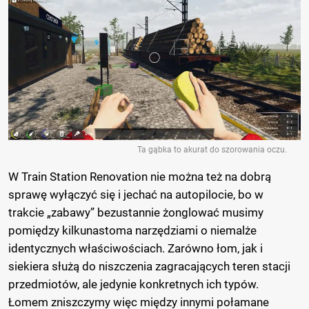
Ta gąbka to akurat do szorowania oczu.
W Train Station Renovation nie można też na dobrą
sprawę wyłączyć się i jechać na autopilocie, bo w
trakcie „zabawy” bezustannie żonglować musimy
pomiędzy kilkunastoma narzędziami o niemalże
identycznych właściwościach. Zarówno łom, jak i
siekiera służą do niszczenia zagracających teren stacji
przedmiotów, ale jedynie konkretnych ich typów.
Łomem zniszczymy więc między innymi połamane