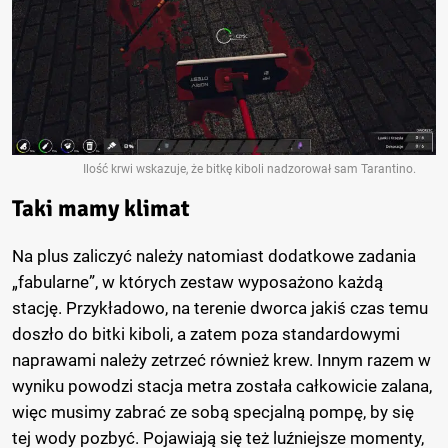
Ilość krwi wskazuje, że bitkę kiboli nadzorował sam Tarantino.
Taki mamy klimat
Na plus zaliczyć należy natomiast dodatkowe zadania
„fabularne”, w których zestaw wyposażono każdą
stację. Przykładowo, na terenie dworca jakiś czas temu
doszło do bitki kiboli, a zatem poza standardowymi
naprawami należy zetrzeć również krew. Innym razem w
wyniku powodzi stacja metra została całkowicie zalana,
więc musimy zabrać ze sobą specjalną pompę, by się
tej wody pozbyć. Pojawiają się też luźniejsze momenty,