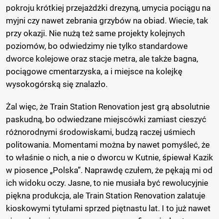
pokroju krótkiej przejażdżki drezyną, umycia pociągu na
myjni czy nawet zebrania grzybów na obiad. Wiecie, tak
przy okazji. Nie nużą też same projekty kolejnych
poziomów, bo odwiedzimy nie tylko standardowe
dworce kolejowe oraz stacje metra, ale także bagna,
pociągowe cmentarzyska, a i miejsce na kolejkę
wysokogórską się znalazło.
Żal więc, że Train Station Renovation jest grą absolutnie
paskudną, bo odwiedzane miejscówki zamiast cieszyć
różnorodnymi środowiskami, budzą raczej uśmiech
politowania. Momentami można by nawet pomyśleć, że
to właśnie o nich, a nie o dworcu w Kutnie, śpiewał Kazik
w piosence „Polska”. Naprawdę czułem, że pękają mi od
ich widoku oczy. Jasne, to nie musiała być rewolucyjnie
piękna produkcja, ale Train Station Renovation zalatuje
kioskowymi tytułami sprzed piętnastu lat. I to już nawet