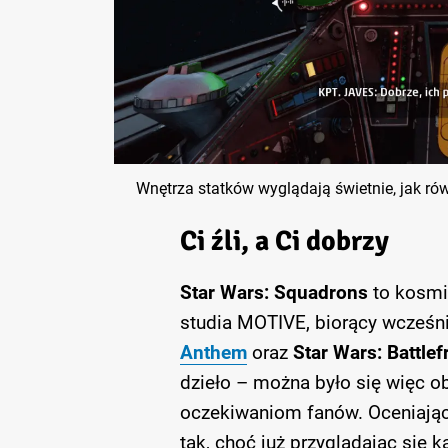
Wnętrza statków wyglądają świetnie, jak ró
Ci źli, a Ci dobrzy
Star Wars: Squadrons
to kosmic
studia MOTIVE, biorący wcześnie
Anthem
oraz
Star Wars: Battlefr
dzieło – można było się więc o
oczekiwaniom fanów. Oceniając 
tak, choć już przyglądając się