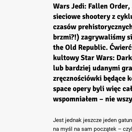
Wars Jedi: Fallen Order
,
sieciowe shootery z cyk
czasów prehistorycznych
brzmi?!) zagrywaliśmy s
the Old Republic
. Ćwier
kultowy
Star Wars: Dark
lub bardziej udanymi g
zręcznościówki będące 
space opery byli więc ca
wspomniałem – nie wszy
Jest jednak jeszcze jeden gatu
na myśl na sam początek – czyl