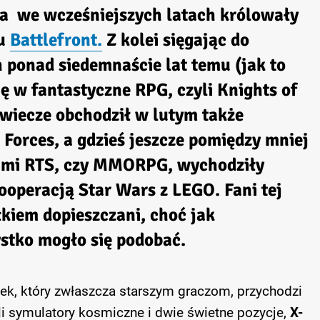
 a we wcześniejszych latach królowały
lu
Battlefront.
Z kolei sięgając do
 ponad siedemnaście lat temu (jak to
ię w fantastyczne RPG, czyli
Knights of
ćwiecze obchodził w lutym także
 Forces
, a gdzieś jeszcze pomiędzy mniej
rami RTS, czy MMORPG, wychodziły
kooperacją
Star Wars
z
LEGO
. Fani tej
łkiem dopieszczani, choć jak
stko mogło się podobać.
nek, który zwłaszcza starszym graczom, przychodzi
i symulatory kosmiczne i dwie świetne pozycje,
X-