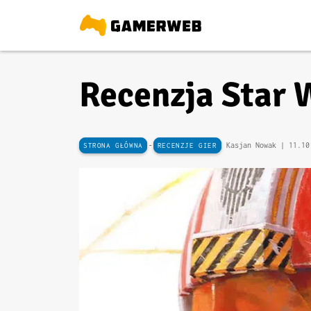
Recenzja Star 
-
Kasjan Nowak |
11.10
STRONA GŁÓWNA
RECENZJE GIER