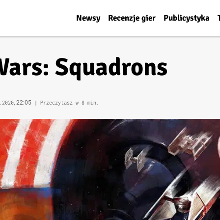
Newsy
Recenzje gier
Publicystyka
Wars: Squadrons
, 22:05
.2020
| Przeczytasz w 8 min.