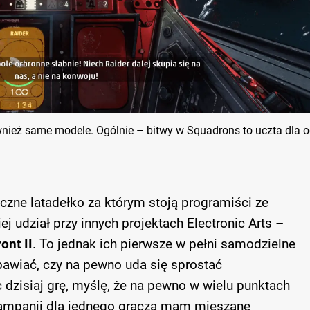
wnież same modele. Ogólnie – bitwy w Squadrons to uczta dla o
zne latadełko za którym stoją programiści ze
j udział przy innych projektach Electronic Arts –
ont II
. To jednak ich pierwsze w pełni samodzielne
bawiać, czy na pewno uda się sprostać
dzisiaj grę, myślę, że na pewno w wielu punktach
 kampanii dla jednego gracza mam mieszane