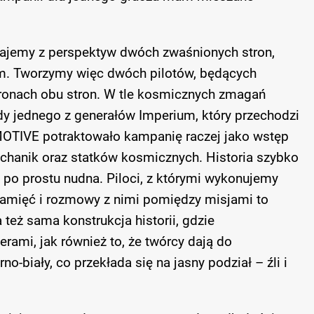
najemy z perspektyw dwóch zwaśnionych stron,
um. Tworzymy więc dwóch pilotów, będących
ronach obu stron. W tle kosmicznych zmagań
dy jednego z generałów Imperium, który przechodzi
MOTIVE potraktowało kampanię raczej jako wstęp
chanik oraz statków kosmicznych. Historia szybko
t po prostu nudna. Piloci, z którymi wykonujemy
pamięć i rozmowy z nimi pomiędzy misjami to
 też sama konstrukcja historii, gdzie
ami, jak również to, że twórcy dają do
rno-biały, co przekłada się na jasny podział – źli i