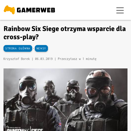
Rainbow Six Siege otrzyma wsparcie dla
cross-play?
-
STRONA GŁÓWNA
NEWSY
Krzysztof Borek |
06.03.2019
| Przeczytasz w 1 minutę