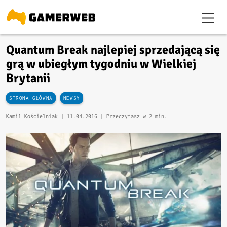
Quantum Break najlepiej sprzedającą się
grą w ubiegłym tygodniu w Wielkiej
Brytanii
-
STRONA GŁÓWNA
NEWSY
Kamil Kościelniak |
11.04.2016
| Przeczytasz w 2 min.