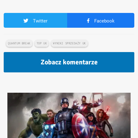
Twitter
Facebook
QUANTUM BREAK
TOP UK
WYNIKI SPRZEDAŻY UK
Zobacz komentarze