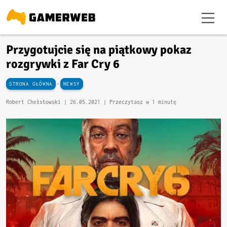
Przygotujcie się na piątkowy pokaz
rozgrywki z Far Cry 6
-
STRONA GŁÓWNA
NEWSY
Robert Chełstowski |
26.05.2021
| Przeczytasz w 1 minutę