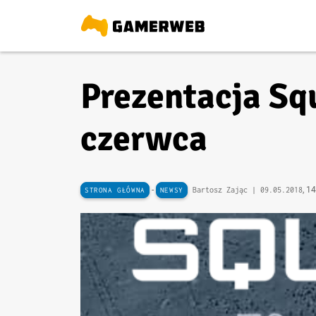
Prezentacja Squ
czerwca
-
, 1
Bartosz Zając |
09.05.2018
STRONA GŁÓWNA
NEWSY