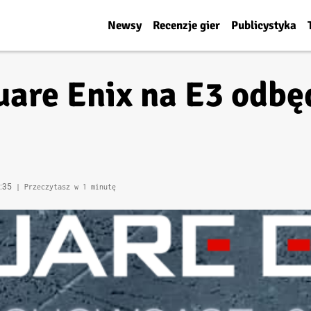
Newsy
Recenzje gier
Publicystyka
are Enix na E3 odbęd
4:35
| Przeczytasz w 1 minutę