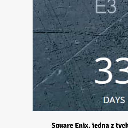
Square Enix
, jedna z ty