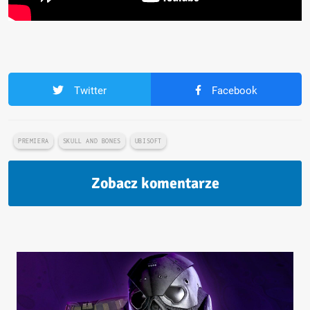
Twitter
Facebook
PREMIERA
SKULL AND BONES
UBISOFT
Zobacz komentarze