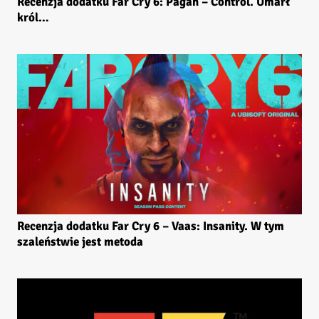
Recenzja dodatku Far Cry 6: Pagan – Control. Umarł
król…
Recenzja dodatku Far Cry 6 – Vaas: Insanity. W tym
szaleństwie jest metoda