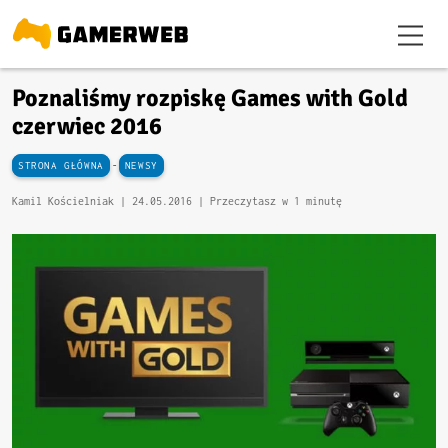
Poznaliśmy rozpiskę Games with Gold
czerwiec 2016
-
STRONA GŁÓWNA
NEWSY
Kamil Kościelniak |
24.05.2016
| Przeczytasz w 1 minutę