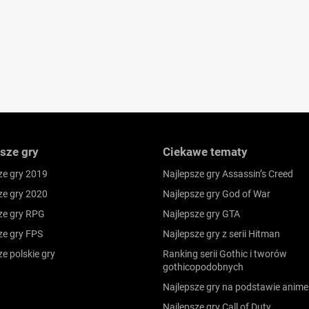
sze gry
Ciekawe tematy
ze gry 2019
Najlepsze gry Assassin’s Creed
ze gry 2020
Najlepsze gry God of War
ze gry RPG
Najlepsze gry GTA
ze gry FPS
Najlepsze gry z serii Hitman
ze polskie gry
Ranking serii Gothic i tworów
gothicopodobnych
Najlepsze gry na podstawie anime
Najlepsze gry Call of Duty