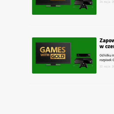
24 maja 2
Zapow
w cze
Od kilku 
rozpisek 
22 maja 2