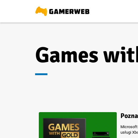
Games wit
Pozna
Microsoft
usługi Xbo