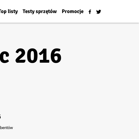
Top listy
Testy sprzętów
Promocje
c 2016
6
ybentów