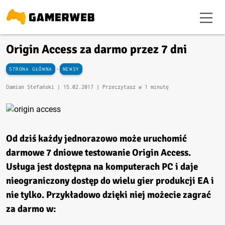
Origin Access za darmo przez 7 dni
-
STRONA GŁÓWNA
NEWSY
Damian Stefański |
15.02.2017
| Przeczytasz w 1 minutę
Od dziś każdy jednorazowo może uruchomić
darmowe 7 dniowe testowanie
Origin Access
.
Usługa jest dostępna na komputerach PC i daje
nieograniczony dostęp do wielu gier produkcji EA i
nie tylko. Przykładowo dzięki niej możecie zagrać
za darmo w: