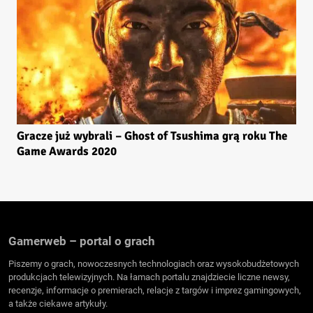
Gracze już wybrali – Ghost of Tsushima grą roku The
Game Awards 2020
Gamerweb – portal o grach
Piszemy o grach, nowoczesnych technologiach oraz wysokobudżetowych
produkcjach telewizyjnych. Na łamach portalu znajdziecie liczne newsy,
recenzje, informacje o premierach, relacje z targów i imprez gamingowych,
a także ciekawe artykuły.