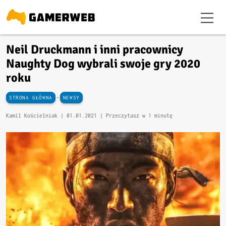
Neil Druckmann i inni pracownicy
Naughty Dog wybrali swoje gry 2020
roku
-
STRONA GŁÓWNA
NEWSY
Kamil Kościelniak |
01.01.2021
| Przeczytasz w 1 minutę