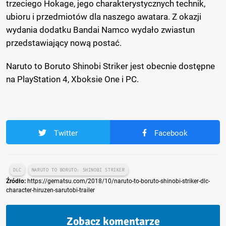
trzeciego Hokage, jego charakterystycznych technik,
ubioru i przedmiotów dla naszego awatara. Z okazji
wydania dodatku Bandai Namco wydało zwiastun
przedstawiający nową postać.
Naruto to Boruto Shinobi Striker jest obecnie dostępne
na PlayStation 4, Xboksie One i PC.
Twitter
Facebook
DLC
NARUTO TO BORUTO: SHINOBI STRIKER
Źródło:
https://gematsu.com/2018/10/naruto-to-boruto-shinobi-striker-dlc-
character-hiruzen-sarutobi-trailer
Zobacz komentarze