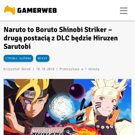
Naruto to Boruto Shinobi Striker –
drugą postacią z DLC będzie Hiruzen
Sarutobi
-
STRONA GŁÓWNA
NEWSY
Krzysztof Borek |
18.10.2018
| Przeczytasz w 1 minutę