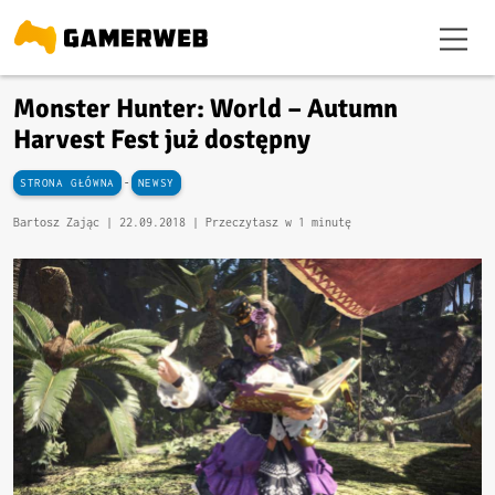
Monster Hunter: World – Autumn
Harvest Fest już dostępny
-
STRONA GŁÓWNA
NEWSY
Bartosz Zając |
22.09.2018
| Przeczytasz w 1 minutę