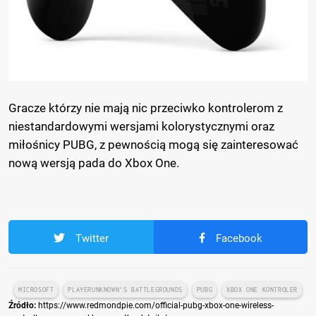
Gracze którzy nie mają nic przeciwko kontrolerom z
niestandardowymi wersjami kolorystycznymi oraz
miłośnicy PUBG, z pewnością mogą się zainteresować
nową wersją pada do Xbox One.
Twitter
Facebook
MICROSOFT
PLAYERUNKNOWN'S BATTLEGROUNDS
PUBG
XBOX ONE KONTROLER
Źródło:
https://www.redmondpie.com/official-pubg-xbox-one-wireless-