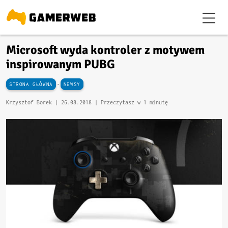
Microsoft wyda kontroler z motywem
inspirowanym PUBG
-
STRONA GŁÓWNA
NEWSY
Krzysztof Borek |
26.08.2018
| Przeczytasz w 1 minutę