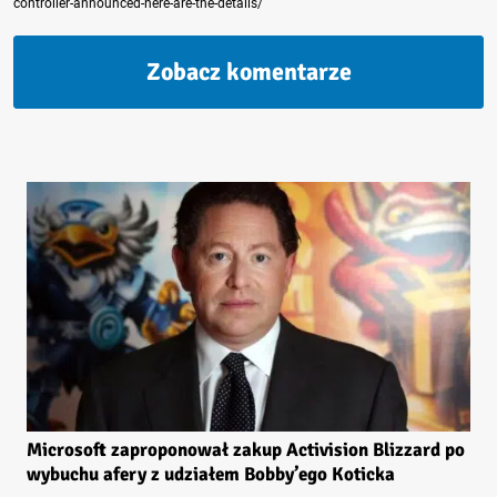
controller-announced-here-are-the-details/
Zobacz komentarze
Microsoft zaproponował zakup Activision Blizzard po
wybuchu afery z udziałem Bobby’ego Koticka