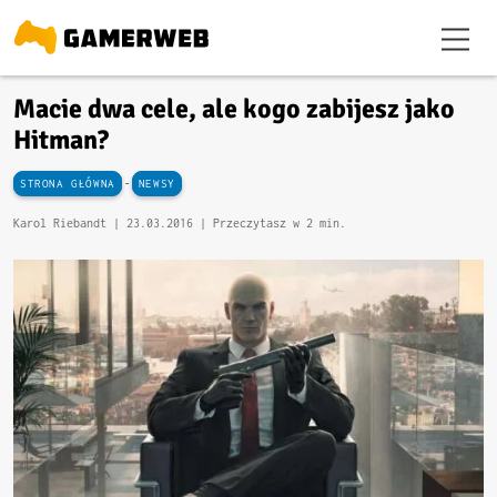
Macie dwa cele, ale kogo zabijesz jako
Hitman?
-
STRONA GŁÓWNA
NEWSY
Karol Riebandt |
23.03.2016
| Przeczytasz w 2 min.