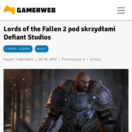
Lords of the Fallen 2 pod skrzydłami
Defiant Studios
-
STRONA GŁÓWNA
NEWSY
Kacper Cembrowski |
04.06.2018
| Przeczytasz w 1 minutę