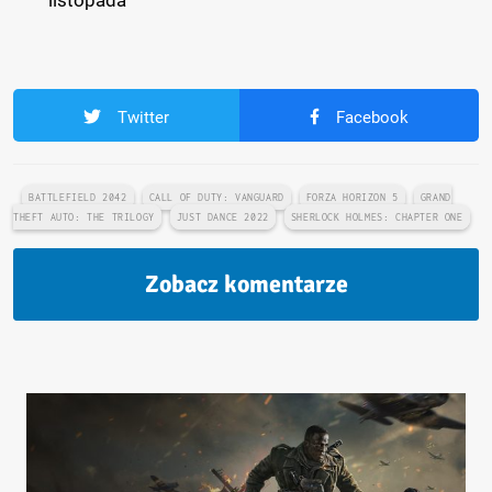
listopada
Twitter
Facebook
BATTLEFIELD 2042
CALL OF DUTY: VANGUARD
FORZA HORIZON 5
GRAND
THEFT AUTO: THE TRILOGY
JUST DANCE 2022
SHERLOCK HOLMES: CHAPTER ONE
Zobacz komentarze