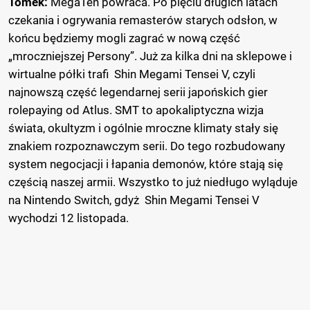
Tomek:
MegaTen powraca. Po pięciu długich latach
czekania i ogrywania remasterów starych odsłon, w
końcu będziemy mogli zagrać w nową część
„mroczniejszej Persony”. Już za kilka dni na sklepowe i
wirtualne półki trafi Shin Megami Tensei V, czyli
najnowszą część legendarnej serii japońskich gier
rolepaying od Atlus. SMT to apokaliptyczna wizja
świata, okultyzm i ogólnie mroczne klimaty stały się
znakiem rozpoznawczym serii. Do tego rozbudowany
system negocjacji i łapania demonów, które stają się
częścią naszej armii. Wszystko to już niedługo wyląduje
na Nintendo Switch, gdyż Shin Megami Tensei V
wychodzi 12 listopada.