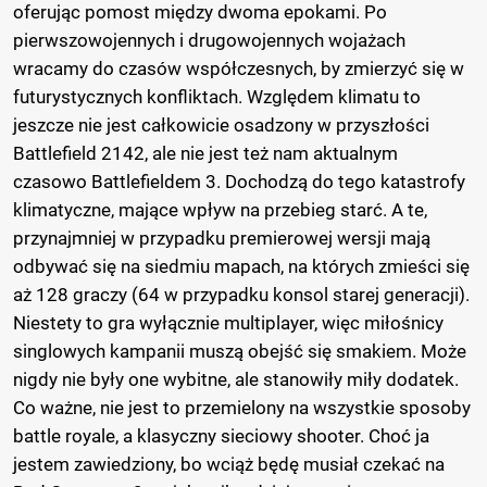
oferując pomost między dwoma epokami. Po
pierwszowojennych i drugowojennych wojażach
wracamy do czasów współczesnych, by zmierzyć się w
futurystycznych konfliktach. Względem klimatu to
jeszcze nie jest całkowicie osadzony w przyszłości
Battlefield 2142, ale nie jest też nam aktualnym
czasowo Battlefieldem 3. Dochodzą do tego katastrofy
klimatyczne, mające wpływ na przebieg starć. A te,
przynajmniej w przypadku premierowej wersji mają
odbywać się na siedmiu mapach, na których zmieści się
aż 128 graczy (64 w przypadku konsol starej generacji).
Niestety to gra wyłącznie multiplayer, więc miłośnicy
singlowych kampanii muszą obejść się smakiem. Może
nigdy nie były one wybitne, ale stanowiły miły dodatek.
Co ważne, nie jest to przemielony na wszystkie sposoby
battle royale, a klasyczny sieciowy shooter. Choć ja
jestem zawiedziony, bo wciąż będę musiał czekać na