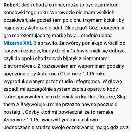
Robert:
Jeśli chodzi o mnie, może to być czarny koń
końcówki tego roku. Wprawdzie nie mam wielkich
oczekiwań, ale gdzieś tam po cichu trzymam kciuki, by
najnowszy Asterix się udał. Dlaczego? Cóż, poprzednia
gra reprezentująca tę markę była… średnio udana.
Mizerne XXL 3
sprawiło, że twórcy poniekąd wrócili do
korzeni i czasów, kiedy dzielni Galowie mieli się dobrze,
czyli do epoki chodzonych bijatyk z elementami
platformówek. Z rozrzewnieniem wspominam godziny
spędzone przy Asterixie i Obelixie z 1996 roku
wyprodukowanym przez studio Infogrames. W głowę
zapadł mi szczególnie system zapisu oparty o kody,
które spisywałem jako dzieciak na kartkę. I kurczę, Slap
them All! wywołuje u mnie przez to pewne poczucie
nostalgii. Gdyby ktoś mi powiedział, że to remake
Asterixa z 1996, uwierzyłbym mu na słowo.
Jednocześnie studzę swoje oczekiwania, mając gdzieś z