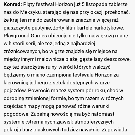
Konrad:
Piąty festiwal Horizon już 5 listopada zabierze
nas do Meksyku, starając się nas przy okazji przekonać,
że kraj ten ma do zaoferowania znacznie więcej niż
piaszczyste pustynie, żółty filtr i kartele narkotykowe.
Playground Games obiecuje nie tylko największą mapę
w historii serii, ale też jedną z najbardziej
zróżnicowanych, bo w grze znajdzie się miejsce na
między innymi malownicze plaże, gęste lasy deszczowe,
czy też starożytne ruiny, wśród których walczyć
będziemy o miano czempiona festiwalu Horizon za
kierownicą jednego z setek dostępnych w grze
pojazdów. Powrócić ma też system pór roku, choć w
odrobinę zmienionej formie, bo tym razem w różnych
częściach mapy mogą panować różne warunki
pogodowe. Zupełną nowością ma być natomiast
system ekstremalnych zjawisk atmosferycznych
pokroju burz piaskowych tudzież nawałnic. Zapowiada