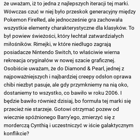
że uważam, iż to jedna z najlepszych iteracji tej marki.
Wówczas czuć w niej było przeskok generacyjny między
Pokemon FireRed, ale jednocześnie gra zachowała
wszystkie elementy charakterystyczne dla klasyków. To
był powiew świeżości, który łechtał zatwardziałych
miłośników. Rimejki, w które niedługo zagrają
posiadacze Nintendo Switch, to właściwie wierna
rekreacja oryginałów w nowej szacie graficznej.
Osobiście uważam, że do Diamond & Pearl, jednej z
najpoważniejszych i najbardziej creepy odsłon oprawa
chibi niezbyt pasuje, ale gdy przymkniemy na nią oko,
dostaniemy to wszystko, co bawiło w roku 2006. I
będzie bawiło również dzisiaj, bo formuła tej marki się
przecież nie starzeje. Gotowi otrzymać pozew od
wiecznie spóźnionego Barry’ego, zmierzyć się z
morderczą Cynthią i uczestniczyć w iście galaktycznym
konflikcie?