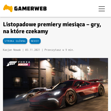
Listopadowe premiery miesiąca – gry,
na które czekamy
-
STRONA GŁÓWNA
NEWSY
Kasjan Nowak |
03.11.2021
| Przeczytasz w 9 min.