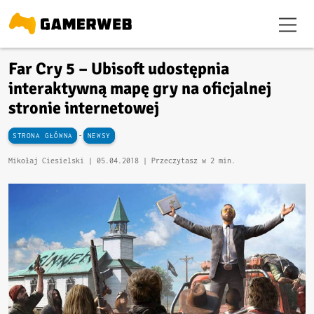
Far Cry 5 – Ubisoft udostępnia
interaktywną mapę gry na oficjalnej
stronie internetowej
-
STRONA GŁÓWNA
NEWSY
Mikołaj Ciesielski |
05.04.2018
| Przeczytasz w 2 min.