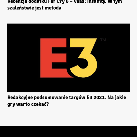
Recenzja dodatku Far Cry 6 – Vaas: Insanity. W tym
szaleństwie jest metoda
Redakcyjne podsumowanie targów E3 2021. Na jakie
gry warto czekać?