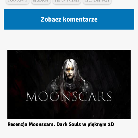
CRACKDOWN 3
MICROSOFT
SEA OF THIEVES
XBOX GAME PASS
Zobacz komentarze
Recenzja Moonscars. Dark Souls w pięknym 2D