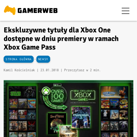
Ekskluzywne tytuły dla Xbox One
dostępne w dniu premiery w ramach
Xbox Game Pass
-
STRONA GŁÓWNA
NEWSY
Kamil Kościelniak |
23.01.2018
| Przeczytasz w 2 min.