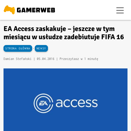
EA Access zaskakuje – jeszcze w tym
miesiącu w usłudze zadebiutuje FIFA 16
-
STRONA GŁÓWNA
NEWSY
Damian Stefański |
05.04.2016
| Przeczytasz w 1 minutę