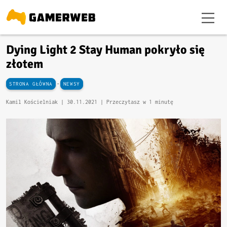
Dying Light 2 Stay Human pokryło się
złotem
-
STRONA GŁÓWNA
NEWSY
Kamil Kościelniak |
30.11.2021
| Przeczytasz w 1 minutę