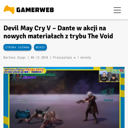
Devil May Cry V – Dante w akcji na
nowych materiałach z trybu The Void
-
STRONA GŁÓWNA
NEWSY
Bartosz Zając |
06.12.2018
| Przeczytasz w 1 minutę