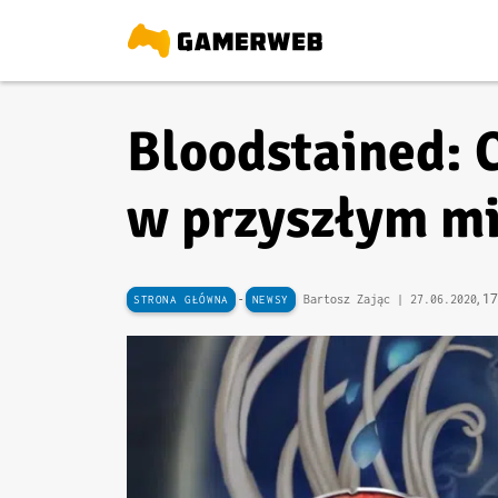
Bloodstained: C
w przyszłym mi
-
, 1
Bartosz Zając |
27.06.2020
STRONA GŁÓWNA
NEWSY