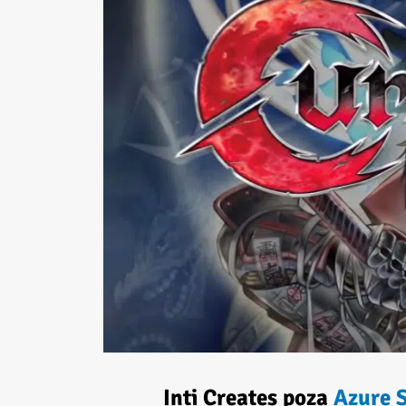
Inti Creates poza
Azure S