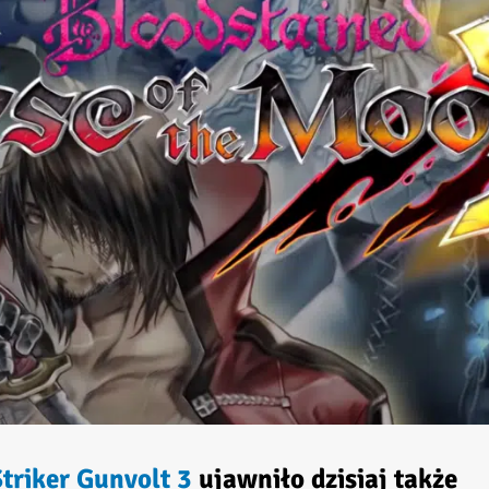
triker Gunvolt 3
ujawniło dzisiaj także