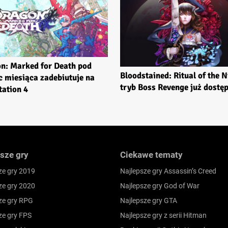
n: Marked for Death pod
Bloodstained: Ritual of the N
c miesiąca zadebiutuje na
tryb Boss Revenge już dostę
tation 4
sze gry
Ciekawe tematy
ze gry 2019
Najlepsze gry Assassin’s Creed
ze gry 2020
Najlepsze gry God of War
ze gry RPG
Najlepsze gry GTA
ze gry FPS
Najlepsze gry z serii Hitman