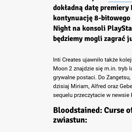
dokładną datę premiery 
kontynuację 8-bitowego p
Night na konsoli PlaySta
będziemy mogli zagrać ju
Inti Creates ujawniło także kol
Moon 2 znajdzie się m.in. tryb 
grywalne postaci. Do Zangetsu, 
dzisiaj Miriam, Alfred oraz Geb
sequelu przeczytacie w newsie
Bloodstained: Curse 
zwiastun: