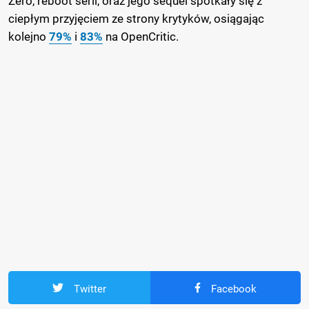
Zero, reboot serii, oraz jego sequel spotkały się z
ciepłym przyjęciem ze strony krytyków, osiągając
kolejno
79%
i
83%
na OpenCritic.
Twitter
Facebook