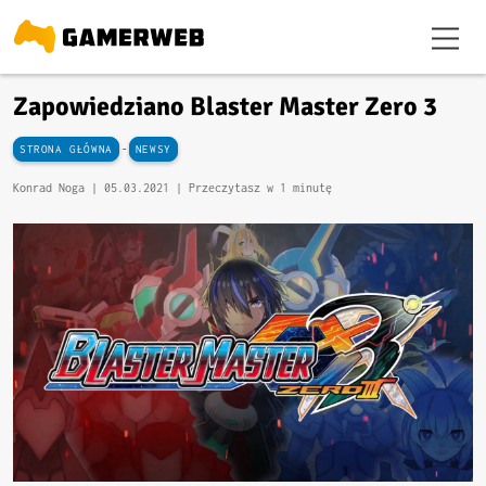
Zapowiedziano Blaster Master Zero 3
-
STRONA GŁÓWNA
NEWSY
Konrad Noga |
05.03.2021
| Przeczytasz w 1 minutę