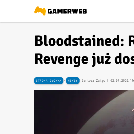
Bloodstained: R
Revenge już do
-
, 1
Bartosz Zając |
02.07.2020
STRONA GŁÓWNA
NEWSY