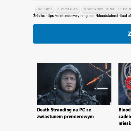
505 GAMES
BLOODSTAINED
BLOODSTAINED: RITUAL OF THE 
Źródło:
https://nintendoeverything.com/bloodstained-ritual-of
Z
Death Stranding na PC ze
Blood
zwiastunem premierowym
zadeb
miesi