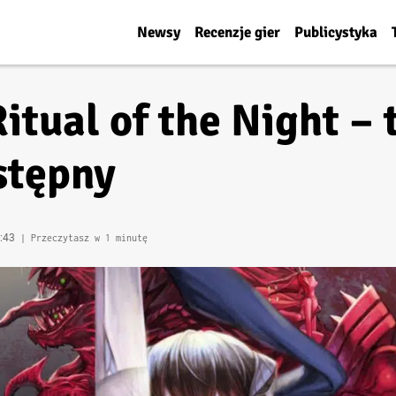
Newsy
Recenzje gier
Publicystyka
itual of the Night – 
stępny
6:43
| Przeczytasz w 1 minutę