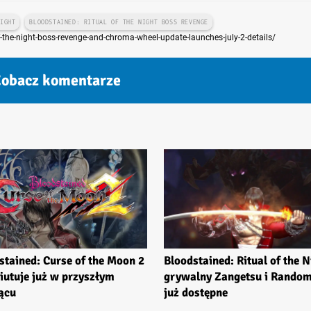
NIGHT
BLOODSTAINED: RITUAL OF THE NIGHT BOSS REVENGE
-the-night-boss-revenge-and-chroma-wheel-update-launches-july-2-details/
obacz komentarze
stained: Curse of the Moon 2
Bloodstained: Ritual of the N
iutuje już w przyszłym
grywalny Zangetsu i Random
ącu
już dostępne