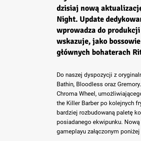
dzisiaj nową aktualizację
Night. Update dedykowa
wprowadza do produkcji 
wskazuje, jako bossowie
głównych bohaterach Rit
Do naszej dyspozycji z orygina
Bathin, Bloodless oraz Gremory
Chroma Wheel, umożliwiającego 
the Killer Barber po kolejnych f
bardziej rozbudowaną paletę ko
posiadanego ekwipunku. Nową 
gameplayu załączonym poniżej o