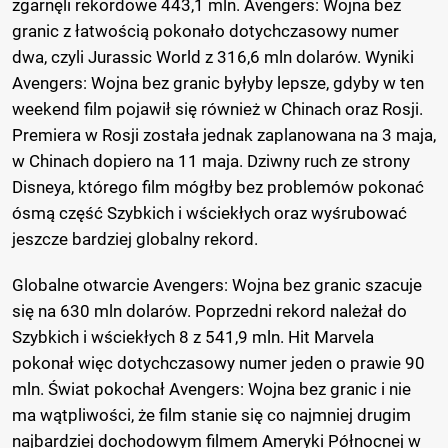
zgarnęli rekordowe 443,1 mln. Avengers: Wojna bez
granic z łatwością pokonało dotychczasowy numer
dwa, czyli Jurassic World z 316,6 mln dolarów. Wyniki
Avengers: Wojna bez granic byłyby lepsze, gdyby w ten
weekend film pojawił się również w Chinach oraz Rosji.
Premiera w Rosji została jednak zaplanowana na 3 maja,
w Chinach dopiero na 11 maja. Dziwny ruch ze strony
Disneya, którego film mógłby bez problemów pokonać
ósmą część Szybkich i wściekłych oraz wyśrubować
jeszcze bardziej globalny rekord.
Globalne otwarcie Avengers: Wojna bez granic szacuje
się na 630 mln dolarów. Poprzedni rekord należał do
Szybkich i wściekłych 8 z 541,9 mln. Hit Marvela
pokonał więc dotychczasowy numer jeden o prawie 90
mln. Świat pokochał Avengers: Wojna bez granic i nie
ma wątpliwości, że film stanie się co najmniej drugim
najbardziej dochodowym filmem Ameryki Północnej w