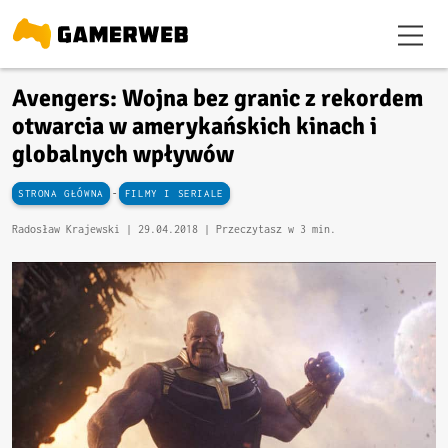
Avengers: Wojna bez granic z rekordem
otwarcia w amerykańskich kinach i
globalnych wpływów
-
STRONA GŁÓWNA
FILMY I SERIALE
Radosław Krajewski |
29.04.2018
| Przeczytasz w 3 min.