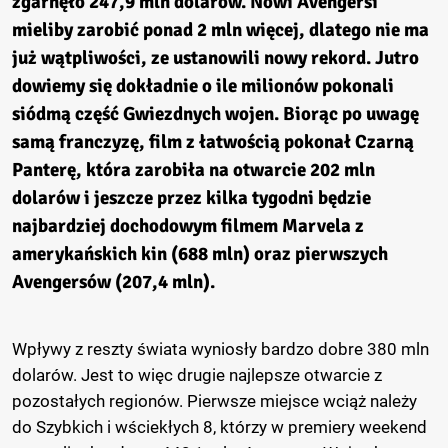
zgarnęło 247,9 mln dolarów. Nowi Avengersi
mieliby zarobić ponad 2 mln więcej, dlatego nie ma
już wątpliwości, ze ustanowili nowy rekord. Jutro
dowiemy się dokładnie o ile milionów pokonali
siódmą część Gwiezdnych wojen. Biorąc po uwagę
samą franczyzę, film z łatwością pokonał Czarną
Panterę, która zarobiła na otwarcie 202 mln
dolarów i jeszcze przez kilka tygodni będzie
najbardziej dochodowym filmem Marvela z
amerykańskich kin (688 mln) oraz pierwszych
Avengersów (207,4 mln).
Wpływy z reszty świata wyniosły bardzo dobre 380 mln
dolarów. Jest to więc drugie najlepsze otwarcie z
pozostałych regionów. Pierwsze miejsce wciąż należy
do Szybkich i wściekłych 8, którzy w premiery weekend