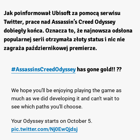
Jak poinformował Ubisoft za pomocą serwisu
Twitter, prace nad Assassin’s Creed Odyssey
dobiegły końca. Oznacza to, że najnowsza odsłona
popularnej serii otrzymała złoty status i nic nie
zagraża październikowej premierze.
#AssassinsCreedOdyssey
has gone gold!! ??
We hope you’ll be enjoying playing the game as
much as we did developing it and can’t wait to
see which paths you’ll choose.
Your Odyssey starts on October 5.
pic.twitter.com/Nj0EwQjdsj