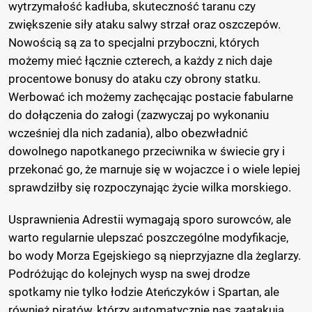
wytrzymałość kadłuba, skuteczność taranu czy
zwiększenie siły ataku salwy strzał oraz oszczepów.
Nowością są za to specjalni przyboczni, których
możemy mieć łącznie czterech, a każdy z nich daje
procentowe bonusy do ataku czy obrony statku.
Werbować ich możemy zachęcając postacie fabularne
do dołączenia do załogi (zazwyczaj po wykonaniu
wcześniej dla nich zadania), albo obezwładnić
dowolnego napotkanego przeciwnika w świecie gry i
przekonać go, że marnuje się w wojaczce i o wiele lepiej
sprawdziłby się rozpoczynając życie wilka morskiego.
Usprawnienia Adrestii wymagają sporo surowców, ale
warto regularnie ulepszać poszczególne modyfikacje,
bo wody Morza Egejskiego są nieprzyjazne dla żeglarzy.
Podróżując do kolejnych wysp na swej drodze
spotkamy nie tylko łodzie Ateńczyków i Spartan, ale
również piratów, którzy automatycznie nas zaatakują,