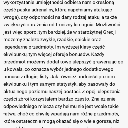
wykorzystanie umiejętności odbiera nam określoną
część paska adrenaliny, którą napełniamy atakując
wroga), czy odporności na dany rodzaj ataku, a także
zwiększyć obrażenia od trucizny lub ognia. Możliwości
jest więc sporo, tym bardziej, że w starożytnej Grecji
możemy znaleźć zwykłe, rzadkie, epickie oraz
legendarne przedmioty. Im wyższej klasy część
ekwipunku, tym więcej oferuje bonusów. Każdy
przedmiot możemy dodatkowo ulepszyć grawerując go
u kowala, co oznacza wybór jednego dodatkowego
bonusu z długiej listy. Jak również podnieść poziom
ekwipunku i tym samym statystyk, aby pasowały do
aktualnego poziomu naszej postaci. Z opcji ulepszania
części zbroi korzystałem bardzo często. Znalezienie
odpowiedniego miecza czy hełmu nie jest wcale takie
łatwe, choć co chwilę wpadają nam różne przedmioty,
które ostatecznie mogą okazać się o wiele gorsze, niż