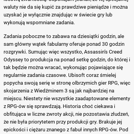
waluty nie da się kupić za prawdziwe pieniądze i można
uzyskać je wyłącznie znajdując w świecie gry lub
wykonują wspomniane zadania.
Zadania poboczne to zabawa na dziesiątki godzin, ale
sam główny wątek fabularny oferuje ponad 30 godzin
rozgrywki. Sumując więc wszystko, Assassin’s Creed
Odyssey to produkcja na ponad setkę godzin, do której i
tak będzie można wracać, wykonując pojawiające się
regularnie zadania czasowe. Ubisoft coraz śmielej
popycha swoją serię w stronę olbrzymich gier RPG, więc
skojarzenia z Wiedźminem 3 są jak najbardziej na
miejscu. Niestety nie wszystkie zaadaptowane elementy
z RPG-ów się sprawdzają. Historia choć ciekawa i
obfitująca w liczne zwroty akcji, nie pozostawia złudzeń,
że nie była priorytetem przy produkcji gry. Brakuje jej
epickości i ciężaru znanego z fabuł innych RPG-ów. Pod