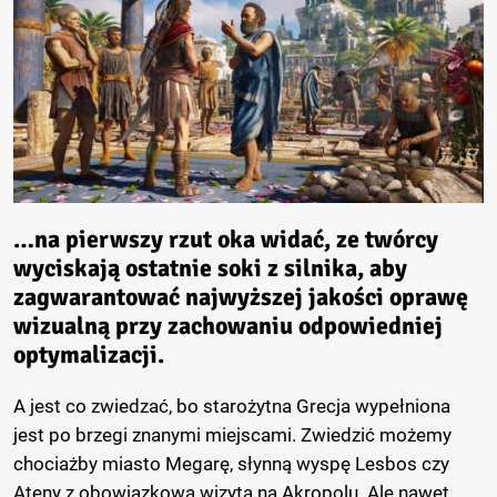
…na pierwszy rzut oka widać, ze twórcy
wyciskają ostatnie soki z silnika, aby
zagwarantować najwyższej jakości oprawę
wizualną przy zachowaniu odpowiedniej
optymalizacji.
A jest co zwiedzać, bo starożytna Grecja wypełniona
jest po brzegi znanymi miejscami. Zwiedzić możemy
chociażby miasto Megarę, słynną wyspę Lesbos czy
Ateny z obowiązkową wizytą na Akropolu. Ale nawet