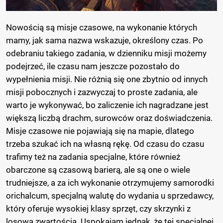
Nowością są misje czasowe, na wykonanie których
mamy, jak sama nazwa wskazuje, określony czas. Po
odebraniu takiego zadania, w dzienniku misji możemy
podejrzeć, ile czasu nam jeszcze pozostało do
wypełnienia misji. Nie różnią się one zbytnio od innych
misji pobocznych i zazwyczaj to proste zadania, ale
warto je wykonywać, bo zaliczenie ich nagradzane jest
większą liczbą drachm, surowców oraz doświadczenia.
Misje czasowe nie pojawiają się na mapie, dlatego
trzeba szukać ich na własną rękę. Od czasu do czasu
trafimy też na zadania specjalne, które również
obarczone są czasową barierą, ale są one o wiele
trudniejsze, a za ich wykonanie otrzymujemy samorodki
orichalcum, specjalną walutę do wydania u sprzedawcy,
który oferuje wysokiej klasy sprzęt, czy skrzynki z
losową zwartością. Uspokajam jednak, że tej specjalnej