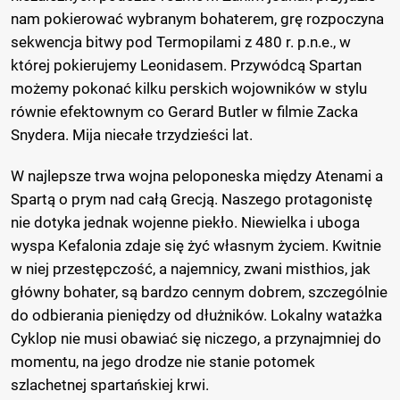
nam pokierować wybranym bohaterem, grę rozpoczyna
sekwencja bitwy pod Termopilami z 480 r. p.n.e., w
której pokierujemy Leonidasem. Przywódcą Spartan
możemy pokonać kilku perskich wojowników w stylu
równie efektownym co Gerard Butler w filmie Zacka
Snydera. Mija niecałe trzydzieści lat.
W najlepsze trwa wojna peloponeska między Atenami a
Spartą o prym nad całą Grecją. Naszego protagonistę
nie dotyka jednak wojenne piekło. Niewielka i uboga
wyspa Kefalonia zdaje się żyć własnym życiem. Kwitnie
w niej przestępczość, a najemnicy, zwani misthios, jak
główny bohater, są bardzo cennym dobrem, szczególnie
do odbierania pieniędzy od dłużników. Lokalny watażka
Cyklop nie musi obawiać się niczego, a przynajmniej do
momentu, na jego drodze nie stanie potomek
szlachetnej spartańskiej krwi.