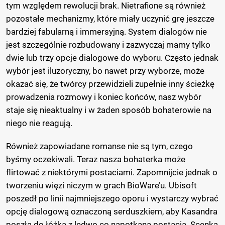
tym względem rewolucji brak. Nietrafione są również
pozostałe mechanizmy, które miały uczynić grę jeszcze
bardziej fabularną i immersyjną. System dialogów nie
jest szczególnie rozbudowany i zazwyczaj mamy tylko
dwie lub trzy opcje dialogowe do wyboru. Często jednak
wybór jest iluzoryczny, bo nawet przy wyborze, może
okazać się, że twórcy przewidzieli zupełnie inny ścieżkę
prowadzenia rozmowy i koniec końców, nasz wybór
staje się nieaktualny i w żaden sposób bohaterowie na
niego nie reagują.
Również zapowiadane romanse nie są tym, czego
byśmy oczekiwali. Teraz nasza bohaterka może
flirtować z niektórymi postaciami. Zapomnijcie jednak o
tworzeniu więzi niczym w grach BioWare’u. Ubisoft
poszedł po linii najmniejszego oporu i wystarczy wybrać
opcję dialogową oznaczoną serduszkiem, aby Kasandra
poszła do łóżka z ledwo co napotkaną postacią. Scenka