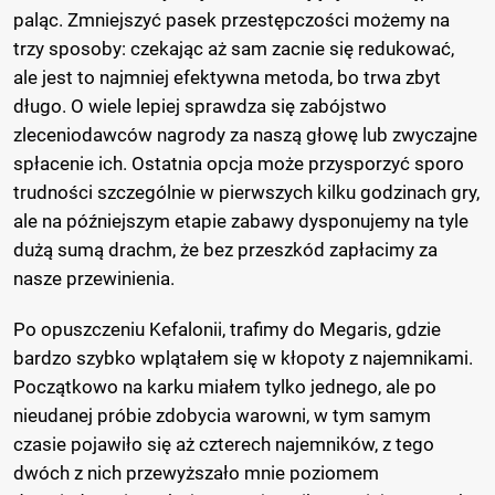
paląc. Zmniejszyć pasek przestępczości możemy na
trzy sposoby: czekając aż sam zacnie się redukować,
ale jest to najmniej efektywna metoda, bo trwa zbyt
długo. O wiele lepiej sprawdza się zabójstwo
zleceniodawców nagrody za naszą głowę lub zwyczajne
spłacenie ich. Ostatnia opcja może przysporzyć sporo
trudności szczególnie w pierwszych kilku godzinach gry,
ale na późniejszym etapie zabawy dysponujemy na tyle
dużą sumą drachm, że bez przeszkód zapłacimy za
nasze przewinienia.
Po opuszczeniu Kefalonii, trafimy do Megaris, gdzie
bardzo szybko wplątałem się w kłopoty z najemnikami.
Początkowo na karku miałem tylko jednego, ale po
nieudanej próbie zdobycia warowni, w tym samym
czasie pojawiło się aż czterech najemników, z tego
dwóch z nich przewyższało mnie poziomem