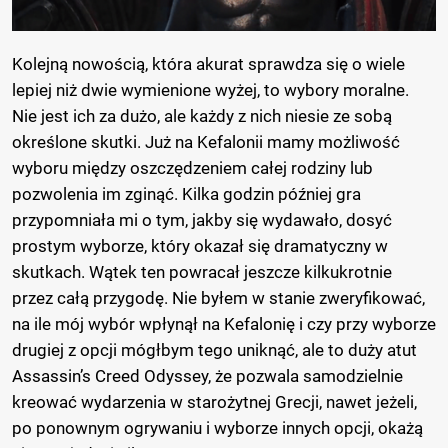
Kolejną nowością, która akurat sprawdza się o wiele
lepiej niż dwie wymienione wyżej, to wybory moralne.
Nie jest ich za dużo, ale każdy z nich niesie ze sobą
określone skutki. Już na Kefalonii mamy możliwość
wyboru między oszczędzeniem całej rodziny lub
pozwolenia im zginąć. Kilka godzin później gra
przypomniała mi o tym, jakby się wydawało, dosyć
prostym wyborze, który okazał się dramatyczny w
skutkach. Wątek ten powracał jeszcze kilkukrotnie
przez całą przygodę. Nie byłem w stanie zweryfikować,
na ile mój wybór wpłynął na Kefalonię i czy przy wyborze
drugiej z opcji mógłbym tego uniknąć, ale to duży atut
Assassin’s Creed Odyssey, że pozwala samodzielnie
kreować wydarzenia w starożytnej Grecji, nawet jeżeli,
po ponownym ogrywaniu i wyborze innych opcji, okażą