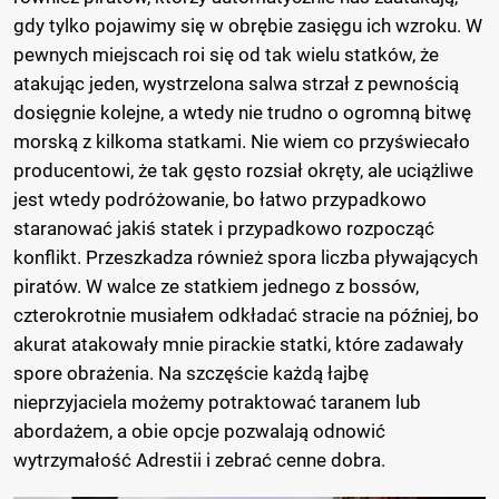
gdy tylko pojawimy się w obrębie zasięgu ich wzroku. W
pewnych miejscach roi się od tak wielu statków, że
atakując jeden, wystrzelona salwa strzał z pewnością
dosięgnie kolejne, a wtedy nie trudno o ogromną bitwę
morską z kilkoma statkami. Nie wiem co przyświecało
producentowi, że tak gęsto rozsiał okręty, ale uciążliwe
jest wtedy podróżowanie, bo łatwo przypadkowo
staranować jakiś statek i przypadkowo rozpocząć
konflikt. Przeszkadza również spora liczba pływających
piratów. W walce ze statkiem jednego z bossów,
czterokrotnie musiałem odkładać stracie na później, bo
akurat atakowały mnie pirackie statki, które zadawały
spore obrażenia. Na szczęście każdą łajbę
nieprzyjaciela możemy potraktować taranem lub
abordażem, a obie opcje pozwalają odnowić
wytrzymałość Adrestii i zebrać cenne dobra.