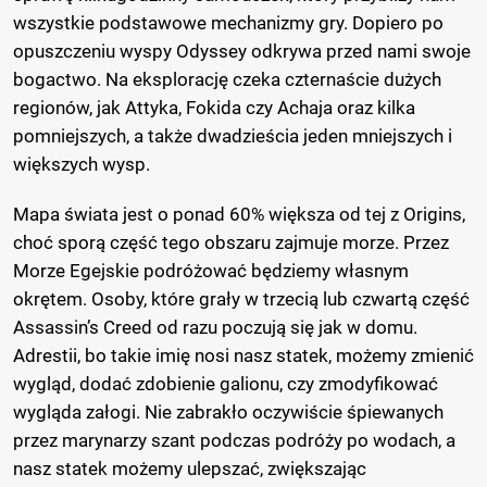
wszystkie podstawowe mechanizmy gry. Dopiero po
opuszczeniu wyspy Odyssey odkrywa przed nami swoje
bogactwo. Na eksplorację czeka czternaście dużych
regionów, jak Attyka, Fokida czy Achaja oraz kilka
pomniejszych, a także dwadzieścia jeden mniejszych i
większych wysp.
Mapa świata jest o ponad 60% większa od tej z Origins,
choć sporą część tego obszaru zajmuje morze. Przez
Morze Egejskie podróżować będziemy własnym
okrętem. Osoby, które grały w trzecią lub czwartą część
Assassin’s Creed od razu poczują się jak w domu.
Adrestii, bo takie imię nosi nasz statek, możemy zmienić
wygląd, dodać zdobienie galionu, czy zmodyfikować
wygląda załogi. Nie zabrakło oczywiście śpiewanych
przez marynarzy szant podczas podróży po wodach, a
nasz statek możemy ulepszać, zwiększając