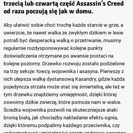
trzecią lub czwartą część Assassin’s Creed
od razu poczują się jak w domu.
Aby ułatwić sobie choć trochę każde starcie w grze, a
uwierzcie, że nawet walka ze zwykłym dzikiem w lesie
potrafi być desperacką walką o przetrwanie, musimy
regularnie rozdysponowywać kolejne punkty
doświadczenia otrzymane po awansie postaci na
kolejne poziomy. Drzewko rozwoju zostało podzielone
na trzy sekcje: łowcy, wojownika i asasyna. Pierwszy z
nich ulepsza walkę dystansową Kasandry, gdzie każda
pojedyncza strzała może stać się śmiertelną, ale też w
tym drzewku znajdziemy umiejętność, dzięki której
oswoimy dzikie zwierzę, które pomoże nam w walce.
Ścieżka wojownika pozwoli na skuteczniejsze ataki
bronią białą, jak chociażby nakładanie efektu ognia,
dzięki któremu podpalimy każdego przeciwnika, czy