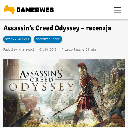
Assassin’s Creed Odyssey – recenzja
-
STRONA GŁÓWNA
RECENZJE GIER
Radosław Krajewski |
01.10.2018
| Przeczytasz w 21 min.