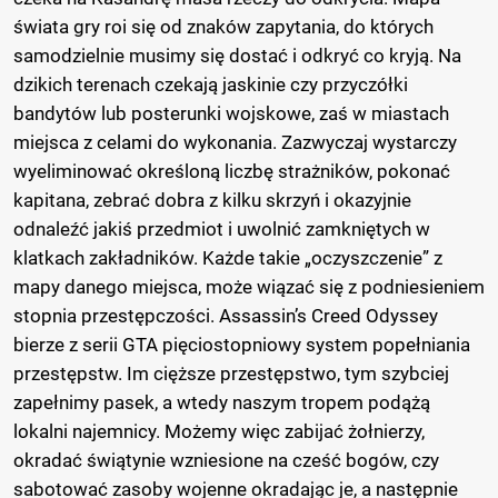
świata gry roi się od znaków zapytania, do których
samodzielnie musimy się dostać i odkryć co kryją. Na
dzikich terenach czekają jaskinie czy przyczółki
bandytów lub posterunki wojskowe, zaś w miastach
miejsca z celami do wykonania. Zazwyczaj wystarczy
wyeliminować określoną liczbę strażników, pokonać
kapitana, zebrać dobra z kilku skrzyń i okazyjnie
odnaleźć jakiś przedmiot i uwolnić zamkniętych w
klatkach zakładników. Każde takie „oczyszczenie” z
mapy danego miejsca, może wiązać się z podniesieniem
stopnia przestępczości. Assassin’s Creed Odyssey
bierze z serii GTA pięciostopniowy system popełniania
przestępstw. Im cięższe przestępstwo, tym szybciej
zapełnimy pasek, a wtedy naszym tropem podążą
lokalni najemnicy. Możemy więc zabijać żołnierzy,
okradać świątynie wzniesione na cześć bogów, czy
sabotować zasoby wojenne okradając je, a następnie