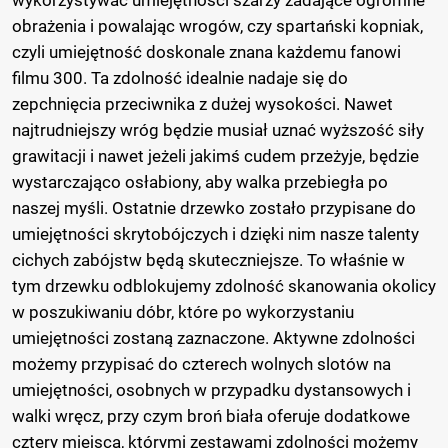
wykorzystywać umiejętności szarży zadające ogromne
obrażenia i powalając wrogów, czy spartański kopniak,
czyli umiejętność doskonale znana każdemu fanowi
filmu 300. Ta zdolność idealnie nadaje się do
zepchnięcia przeciwnika z dużej wysokości. Nawet
najtrudniejszy wróg będzie musiał uznać wyższość siły
grawitacji i nawet jeżeli jakimś cudem przeżyje, będzie
wystarczająco osłabiony, aby walka przebiegła po
naszej myśli. Ostatnie drzewko zostało przypisane do
umiejętności skrytobójczych i dzięki nim nasze talenty
cichych zabójstw będą skuteczniejsze. To właśnie w
tym drzewku odblokujemy zdolność skanowania okolicy
w poszukiwaniu dóbr, które po wykorzystaniu
umiejętności zostaną zaznaczone. Aktywne zdolności
możemy przypisać do czterech wolnych slotów na
umiejętności, osobnych w przypadku dystansowych i
walki wręcz, przy czym broń biała oferuje dodatkowe
cztery miejsca, którymi zestawami zdolności możemy