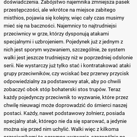
doświadczenia. Zabójstwo najemnika zmniejsza pasek
przestępczości, ale wkrótce na miejsce zabitego
misthios, pojawia się kolejny, więc cały czas musimy
mieć się na baczności. Najemnicy to najtrudniejsi
przeciwnicy w grze, którzy dysponują atakami
specjalnymi i uzbrojeniem. Pojedynek już z jednym z
nich jest sporym wyzwaniem, szczególnie, że system
walki jest jeszcze trudniejszy niż w poprzedniej odsłonie
serii. Nie wystarczy już tylko stać i kontratakować ataki
grupy przeciwników, czy wciskać bez przerwy przycisk
odpowiedzialny za podstawowy atak, aby po chwili
zobaczyć obok stóp bohaterski stos trupów. Teraz
każdy pojedynczy przeciwnik to wyzwanie, które przez
chwilę nieuwagi może doprowadzić do śmierci naszej
postaci. Każdy, nawet podstawowy żołnierz, posiada
specjalny atak, którego nie da się sparować, a jedynie
można się przed nim uchylić. Walki więc z kilkoma
przeciwnikami to ogromne wyzwanie, szczególnie na