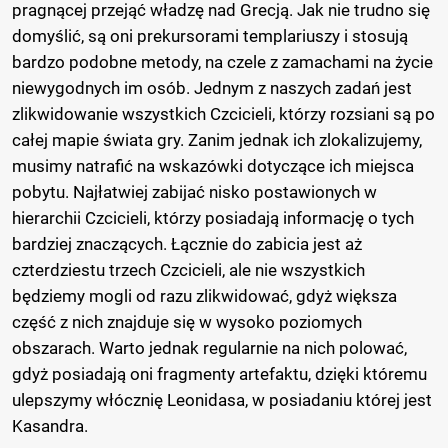
pragnącej przejąć władzę nad Grecją. Jak nie trudno się
domyślić, są oni prekursorami templariuszy i stosują
bardzo podobne metody, na czele z zamachami na życie
niewygodnych im osób. Jednym z naszych zadań jest
zlikwidowanie wszystkich Czcicieli, którzy rozsiani są po
całej mapie świata gry. Zanim jednak ich zlokalizujemy,
musimy natrafić na wskazówki dotyczące ich miejsca
pobytu. Najłatwiej zabijać nisko postawionych w
hierarchii Czcicieli, którzy posiadają informację o tych
bardziej znaczących. Łącznie do zabicia jest aż
czterdziestu trzech Czcicieli, ale nie wszystkich
będziemy mogli od razu zlikwidować, gdyż większa
część z nich znajduje się w wysoko poziomych
obszarach. Warto jednak regularnie na nich polować,
gdyż posiadają oni fragmenty artefaktu, dzięki któremu
ulepszymy włócznię Leonidasa, w posiadaniu której jest
Kasandra.