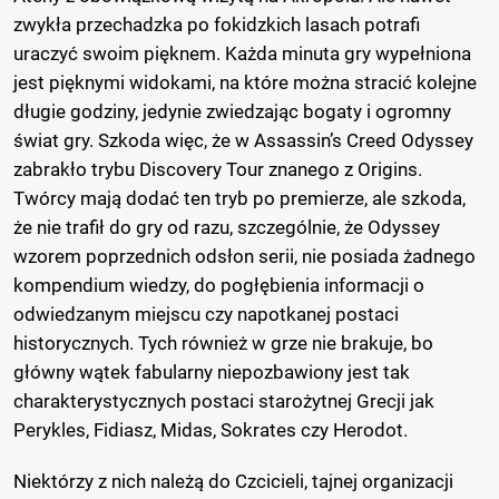
zwykła przechadzka po fokidzkich lasach potrafi
uraczyć swoim pięknem. Każda minuta gry wypełniona
jest pięknymi widokami, na które można stracić kolejne
długie godziny, jedynie zwiedzając bogaty i ogromny
świat gry. Szkoda więc, że w Assassin’s Creed Odyssey
zabrakło trybu Discovery Tour znanego z Origins.
Twórcy mają dodać ten tryb po premierze, ale szkoda,
że nie trafił do gry od razu, szczególnie, że Odyssey
wzorem poprzednich odsłon serii, nie posiada żadnego
kompendium wiedzy, do pogłębienia informacji o
odwiedzanym miejscu czy napotkanej postaci
historycznych. Tych również w grze nie brakuje, bo
główny wątek fabularny niepozbawiony jest tak
charakterystycznych postaci starożytnej Grecji jak
Perykles, Fidiasz, Midas, Sokrates czy Herodot.
Niektórzy z nich należą do Czcicieli, tajnej organizacji