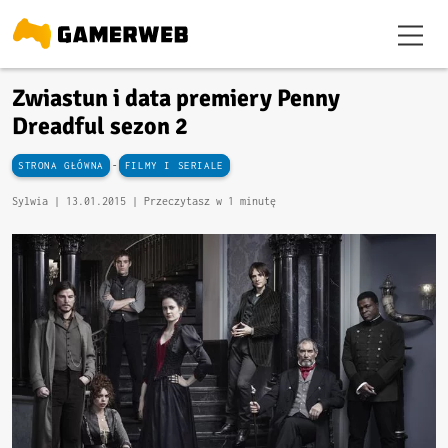
Zwiastun i data premiery Penny
Dreadful sezon 2
-
STRONA GŁÓWNA
FILMY I SERIALE
Sylwia |
13.01.2015
| Przeczytasz w 1 minutę