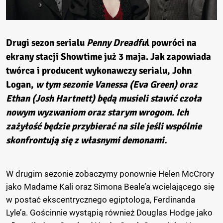
Drugi sezon serialu
Penny Dreadfu
l
powróci na
ekrany stacji Showtime już 3 maja. Jak zapowiada
twórca i producent wykonawczy serialu, John
Logan,
w tym sezonie Vanessa (Eva Green) oraz
Ethan (Josh Hartnett) będą musieli stawić czoła
nowym wyzwaniom oraz starym wrogom. Ich
zażyłość będzie przybierać na sile jeśli wspólnie
skonfrontują się z własnymi demonami.
W drugim sezonie zobaczymy ponownie Helen McCrory
jako Madame Kali oraz Simona Beale’a wcielającego się
w postać ekscentrycznego egiptologa, Ferdinanda
Lyle’a. Gościnnie wystąpią również Douglas Hodge jako