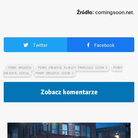
Źródło:
comingsoon.net.
Twitter
Facebook
PENNY DREADFUL
PENNY DREADFUL PLAKATY PROMUJĄCE SEZON 2
PENNY
DREADFUL SERIAL
PENNY DREADFUL SEZON 2
Zobacz komentarze