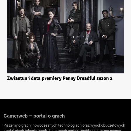
Zwiastun i data premiery Penny Dreadful sezon 2
Gamerweb – portal o grach
Piszemy o grach, nowoczesnych technologiach oraz wysokobudżetowych
produkcjach telewizyjnych. Na łamach portalu znajdziecie liczne newsy,