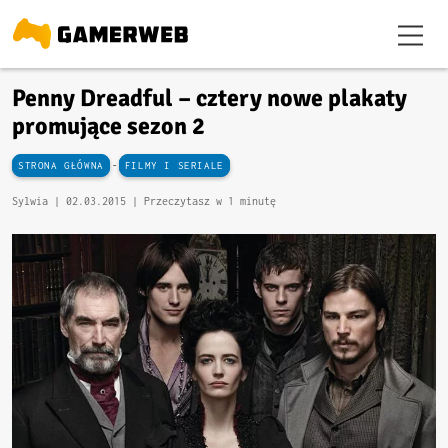
Penny Dreadful – cztery nowe plakaty
promujące sezon 2
-
STRONA GŁÓWNA
FILMY I SERIALE
Sylwia |
02.03.2015
| Przeczytasz w 1 minutę