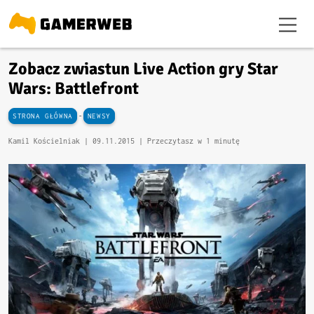
Zobacz zwiastun Live Action gry Star
Wars: Battlefront
-
STRONA GŁÓWNA
NEWSY
Kamil Kościelniak |
09.11.2015
| Przeczytasz w 1 minutę