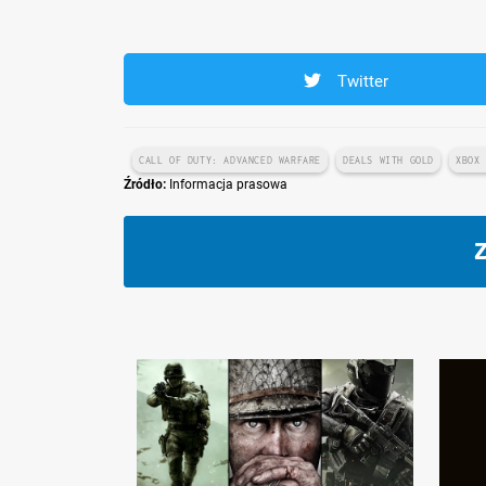
Twitter
CALL OF DUTY: ADVANCED WARFARE
DEALS WITH GOLD
XBOX
Źródło:
Informacja prasowa
Z