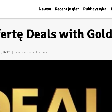
Newsy
Recenzje gier
Publicystyka
ertę Deals with Gol
, 16:12
6
| Przeczytasz w 1 minutę