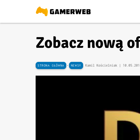
Zobacz nową of
-
Kamil Kościelniak |
10.05.201
STRONA GŁÓWNA
NEWSY