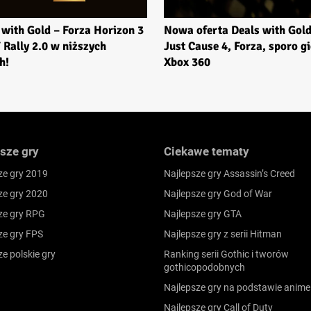
 with Gold – Forza Horizon 3
Nowa oferta Deals with Gold
T Rally 2.0 w niższych
Just Cause 4, Forza, sporo gi
h!
Xbox 360
sze gry
Ciekawe tematy
ze gry 2019
Najlepsze gry Assassin’s Creed
ze gry 2020
Najlepsze gry God of War
ze gry RPG
Najlepsze gry GTA
ze gry FPS
Najlepsze gry z serii Hitman
ze polskie gry
Ranking serii Gothic i tworów
gothicopodobnych
Najlepsze gry na podstawie anime
Najlepsze gry Call of Duty