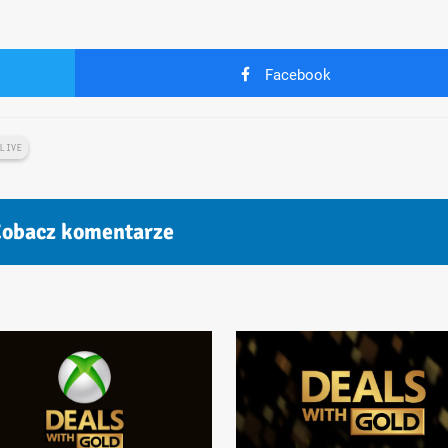
Facebook
 LIVE
obacz komentarze