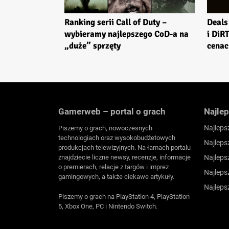
Ranking serii Call of Duty –
Deals
wybieramy najlepszego CoD-a na
i DiR
„duże” sprzęty
cenac
Gamerweb – portal o grach
Najlep
Najleps
Piszemy o grach, nowoczesnych
technologiach oraz wysokobudżetowych
Najleps
produkcjach telewizyjnych. Na łamach portalu
znajdziecie liczne newsy, recenzje, informacje
Najleps
o premierach, relacje z targów i imprez
Najleps
gamingowych, a także ciekawe artykuły.
Najleps
Piszemy o grach na PlayStation 4, PlayStation
5, Xbox One, PC i Nintendo Switch.