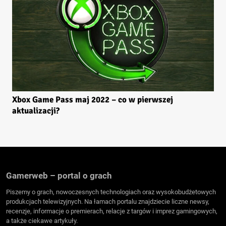
Xbox Game Pass maj 2022 – co w pierwszej
aktualizacji?
Gamerweb – portal o grach
Piszemy o grach, nowoczesnych technologiach oraz wysokobudżetowych
produkcjach telewizyjnych. Na łamach portalu znajdziecie liczne newsy,
recenzje, informacje o premierach, relacje z targów i imprez gamingowych,
a także ciekawe artykuły.