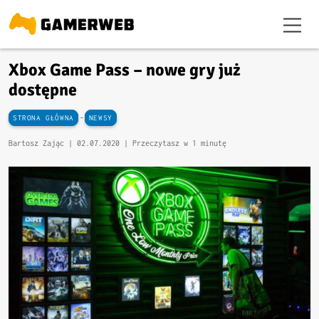
Xbox Game Pass – nowe gry już
dostępne
-
STRONA GŁÓWNA
NEWSY
Bartosz Zając |
02.07.2020
| Przeczytasz w 1 minutę