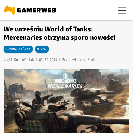
We wrześniu World of Tanks:
Mercenaries otrzyma sporo nowości
-
STRONA GŁÓWNA
NEWSY
Kamil Kościelniak |
07.09.2018
| Przeczytasz w 2 min.