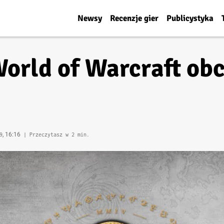
Newsy
Recenzje gier
Publicystyka
World of Warcraft ob
, 16:16
9
| Przeczytasz w 2 min.