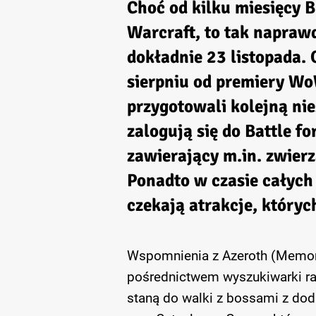
Choć od kilku miesięcy B
Warcraft, to tak napraw
dokładnie 23 listopada. 
sierpniu od premiery Wo
przygotowali kolejną nie
zalogują się do Battle f
zawierający m.in. zwierz
Ponadto w czasie całyc
czekają atrakcje, któryc
Wspomnienia z Azeroth (Memori
pośrednictwem wyszukiwarki raj
staną do walki z bossami z dod