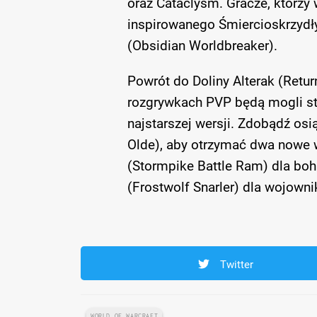
oraz Cataclysm. Gracze, którzy 
inspirowanego Śmiercioskrzyd
(Obsidian Worldbreaker).
Powrót do Doliny Alterak (Return
rozgrywkach PVP będą mogli sta
najstarszej wersji. Zdobądź osią
Olde), aby otrzymać dwa nowe
(Stormpike Battle Ram) dla bo
(Frostwolf Snarler) dla wojown
Twitter
WORLD OF WARCRAFT