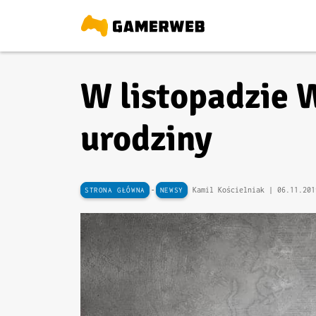
W listopadzie 
urodziny
-
Kamil Kościelniak |
06.11.201
STRONA GŁÓWNA
NEWSY