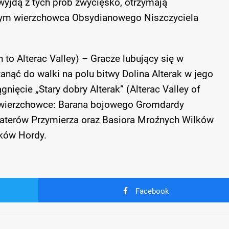
wyjdą z tych prób zwycięsko, otrzymają
łym wierzchowca Obsydianowego Niszczyciela
 to Alterac Valley) – Gracze lubujący się w
nąć do walki na polu bitwy Dolina Alterak w jego
gnięcie „Stary dobry Alterak” (Alterac Valley of
 wierzchowce: Barana bojowego Gromdardy
haterów Przymierza oraz Basiora Mroźnych Wilków
ików Hordy.
Facebook