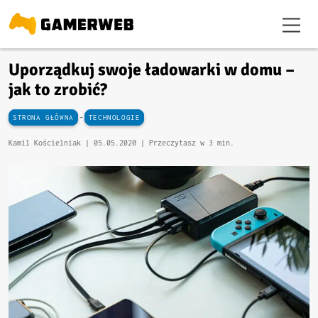
Uporządkuj swoje ładowarki w domu –
jak to zrobić?
-
STRONA GŁÓWNA
TECHNOLOGIE
Kamil Kościelniak |
05.05.2020
| Przeczytasz w 3 min.