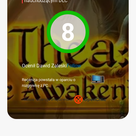
nadchodzącym DLC
8
Ocenił Dawid Zaleski
Follow
Recenzja powstała w oparciu o
rozgrywkę z PC