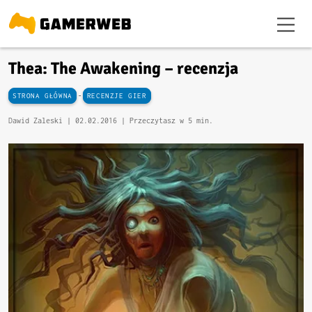
Thea: The Awakening – recenzja
-
STRONA GŁÓWNA
RECENZJE GIER
Dawid Zaleski |
02.02.2016
| Przeczytasz w 5 min.