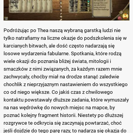
Podróżując po Thea naszą wybraną garstką ludzi nie
tylko natrafiamy na liczne okazje do podszkolenia się w
karcianych bitwach, ale dość często nadarzają się
losowe wydarzenia fabularne. Spotkania, które rodzą
wiele okazji do poznania bliżej świata, mitologii i
smaczków z nimi związanych, za każdym razem mnie
zachwycały, choćby miał na drodze stanąć zaledwie
chochlik z nieprzyjaznym nastawieniem do wszystkiego
co od niego większe. Co jakiś czas z chwilowego
kontaktu powstawały dłuższe zadania, które wymuszały
na nas wędrówkę do nowych miejsc na mapce, by
poznać kolejny fragment historii. Niestety po dłuższej
rozgrywce te odkrycia się zaczynają powtarzać, choć
jeśli dojdzie do tego parę razy, to nadarza się okazja do