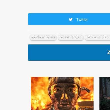
Twitter
DARMOWY MOTYW PS4
THE LAST OF US 2
THE LAST OF US 2
Z