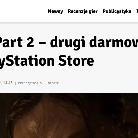
Newsy
Recenzje gier
Publicystyka
 Part 2 – drugi darm
yStation Store
, 14:45
8
| Przeczytasz w 1 minutę