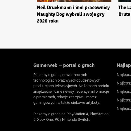
Neil Druckmann i inni pracownicy
The L
Naughty Dog wybrali swoje gry
Bruta
2020 roku
Gamerweb – portal o grach
Najlep
Najleps
Piszemy o grach, nowoczesnych
technologiach oraz wysokobudżetowych
Najleps
produkcjach telewizyjnych. Na łamach portalu
znajdziecie liczne newsy, recenzje, informacje
Najleps
o premierach, relacje z targów i imprez
Najleps
gamingowych, a także ciekawe artykuły.
Najleps
Piszemy o grach na PlayStation 4, PlayStation
5, Xbox One, PC i Nintendo Switch.