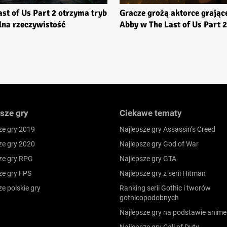
ast of Us Part 2 otrzyma tryb
Gracze grożą aktorce grając
lna rzeczywistość
Abby w The Last of Us Part 2
sze gry
Ciekawe tematy
ze gry 2019
Najlepsze gry Assassin’s Creed
ze gry 2020
Najlepsze gry God of War
ze gry RPG
Najlepsze gry GTA
ze gry FPS
Najlepsze gry z serii Hitman
ze polskie gry
Ranking serii Gothic i tworów
gothicopodobnych
Najlepsze gry na podstawie anime