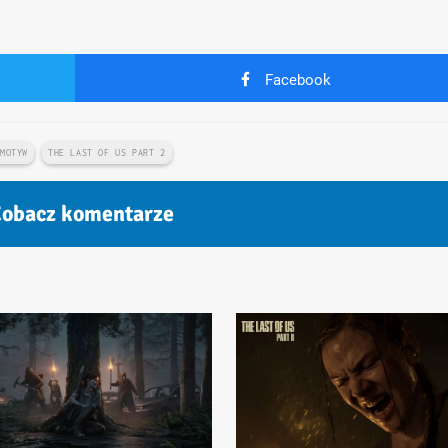
Facebook
 MOTYW
THE LAST OF US PART 2
obacz komentarze