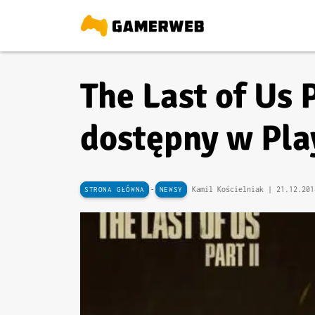
The Last of Us
dostępny w Pla
-
Kamil Kościelniak |
21.12.201
STRONA GŁÓWNA
NEWSY