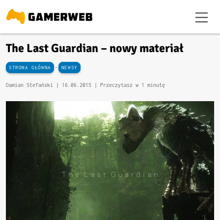
The Last Guardian – nowy materiał
-
STRONA GŁÓWNA
NEWSY
Damian Stefański |
16.06.2015
| Przeczytasz w 1 minutę