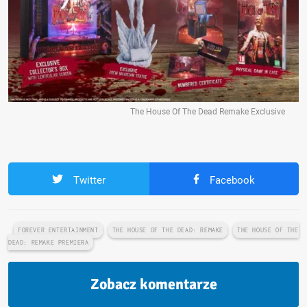
The House Of The Dead Remake Exclusive
Twitter
Facebook
FOREVER ENTERTAINMENT
THE HOUSE OF THE DEAD: REMAKE
THE HOUSE OF THE
DEAD: REMAKE PREMIERA
Zobacz komentarze