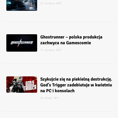
25 sierpnia 2019
Ghostrunner – polska produkcja
zachwyca na Gamescomie
19 sierpnia 2019
Szykujcie się na piekielną destrukcję.
God’s Trigger zadebiutuje w kwietniu
na PC i konsolach
28 lutego 2019