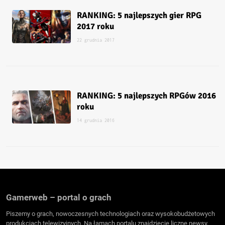
RANKING: 5 najlepszych gier RPG
2017 roku
22 grudnia 2017
RANKING: 5 najlepszych RPGów 2016
roku
14 grudnia 2016
Gamerweb – portal o grach
Piszemy o grach, nowoczesnych technologiach oraz wysokobudżetowych
produkcjach telewizyjnych. Na łamach portalu znajdziecie liczne newsy,