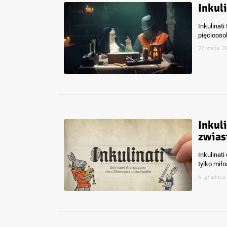
Inkul
Inkulinat
pięciooso
27 maja 2
Inkul
zwias
Inkulinat
tylko miło
6 grudnia