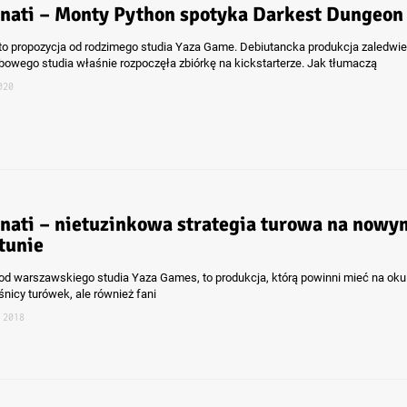
inati – Monty Python spotyka Darkest Dungeon
i to propozycja od rodzimego studia Yaza Game. Debiutancka produkcja zaledwie
bowego studia właśnie rozpoczęła zbiórkę na kickstarterze. Jak tłumaczą
020
inati – nietuzinkowa strategia turowa na nowy
tunie
i od warszawskiego studia Yaza Games, to produkcja, którą powinni mieć na oku
śnicy turówek, ale również fani
 2018