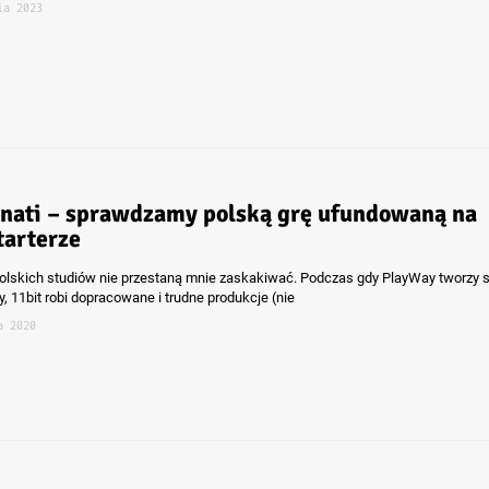
ia 2023
inati – sprawdzamy polską grę ufundowaną na
tarterze
polskich studiów nie przestaną mnie zaskakiwać. Podczas gdy PlayWay tworzy 
, 11bit robi dopracowane i trudne produkcje (nie
a 2020