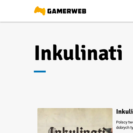
Inkulinati
Inkul
Polscy tw
dobrych t