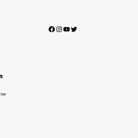
Facebook
Instagram
YouTube
Twitter
m
 nie