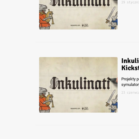
29 styczn
Inkul
Kicks
Projekty 
symulatory
23 czerwc