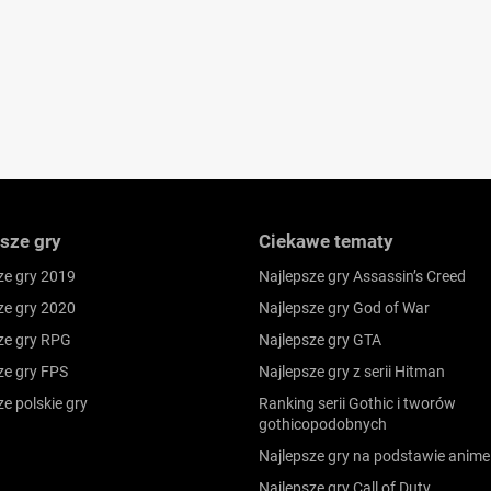
sze gry
Ciekawe tematy
ze gry 2019
Najlepsze gry Assassin’s Creed
ze gry 2020
Najlepsze gry God of War
ze gry RPG
Najlepsze gry GTA
ze gry FPS
Najlepsze gry z serii Hitman
ze polskie gry
Ranking serii Gothic i tworów
gothicopodobnych
Najlepsze gry na podstawie anime
Najlepsze gry Call of Duty