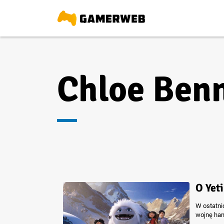
Chloe Ben
O Yeti
W ostatni
wojnę ha